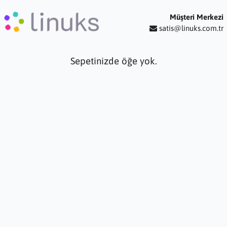
Müşteri Merkezi
satis@linuks.com.tr
Sepetinizde öğe yok.