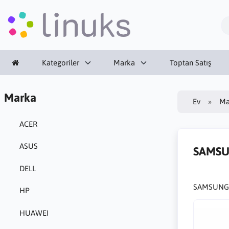
Kategoriler
Marka
Toptan Satış
Marka
Ev
Ma
ACER
ASUS
SAMS
DELL
SAMSUNG mar
HP
HUAWEI