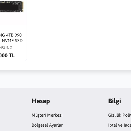
G 4TB 990
2 NVME SSD
900 Okuma
MSUNG
 Hızı MZ-
000 TL
P4T0BW
Hesap
Bilgi
Müşteri Merkezi
Gizlilik Poli
Bölgesel Ayarlar
İptal ve İad