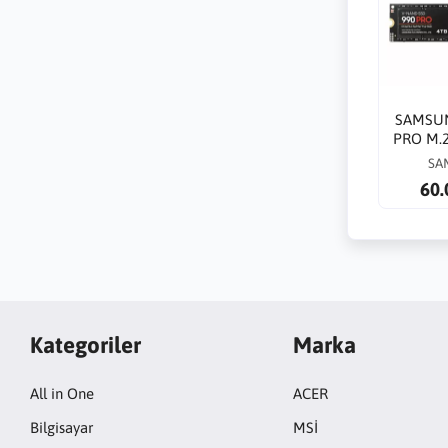
SAMSUN
PRO M.
7450/6
SA
Yazma
60.
V9
Kategoriler
Marka
All in One
ACER
Bilgisayar
MSİ