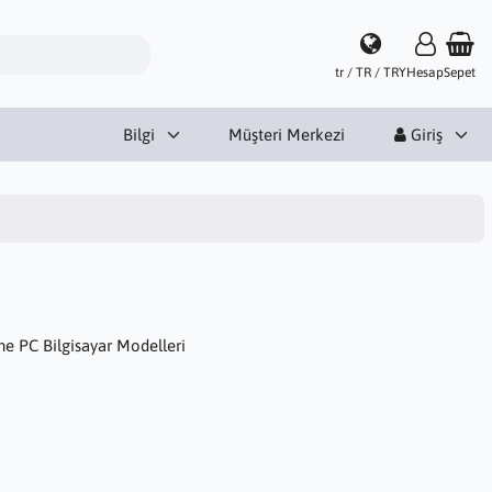
tr / TR / TRY
Hesap
Sepet
Bilgi
Müşteri Merkezi
Giriş
 One PC Bilgisayar Modelleri