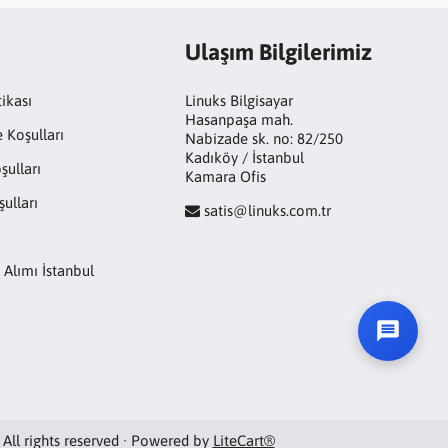
Ulaşım Bilgilerimiz
tikası
Linuks Bilgisayar
Hasanpaşa mah.
e Koşulları
Nabizade sk. no: 82/250
Kadıköy / İstanbul
şulları
Kamara Ofis
ulları
satis@linuks.com.tr
a
 Alımı İstanbul
 All rights reserved · Powered by
LiteCart®