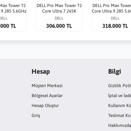
Max Tower T2
DELL Pro Max Tower T2
DELL Pro Max Towe
a 9 285 5.6GHz
Core Ultra 7 265K
Core Ultra 9 285 5.
B SSD RTX
5.5GHz 32G 1TB SSD
64G 1TB SSD RTX 2
DELL
DELL
DELL
DA 16G WP
RTX 2000ADA 16G WP
ADA 16G WP
.000 TL
306.000 TL
318.000 TL
Hesap
Bilgi
Müşteri Merkezi
Gizlilik Poli
Bölgesel Ayarlar
İptal ve İad
Hesap Oluştur
Kullanım Ko
Giriş
Teslimat Koş
Hakkımızd