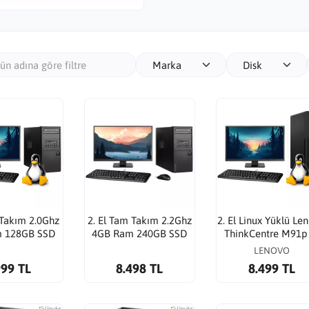
Marka
Disk
 Takım 2.0Ghz
2. El Tam Takım 2.2Ghz
2. El Linux Yüklü Le
 128GB SSD
4GB Ram 240GB SSD
ThinkCentre M91p 
klü Masaüstü
Linux Yüklü Masaüstü
2400 2.Gen 8Gb D
LENOVO
gisayar
Bilgisayar
128Gb SSD 250 GB
999 TL
8.498 TL
8.499 TL