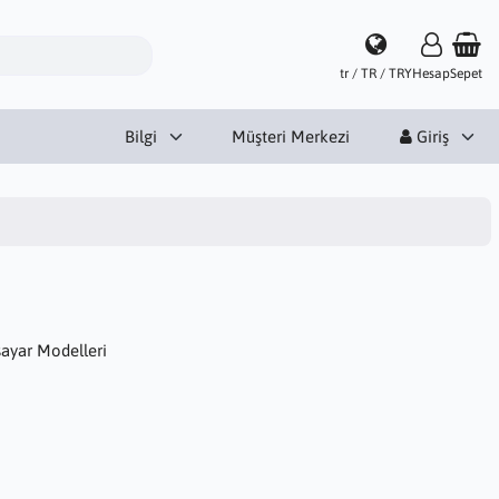
tr / TR / TRY
Hesap
Sepet
Bilgi
Müşteri Merkezi
Giriş
sayar Modelleri