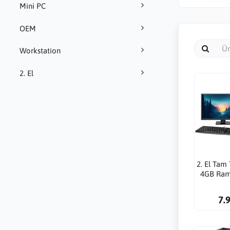
Mini PC
OEM
Workstation
2. El
2. El Tam
4GB Ram
Linux Yü
Bil
7.