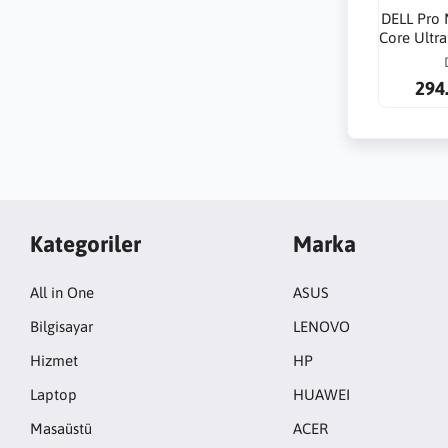
DELL Pro 
Core Ultr
32G 1T
2000A
294
Kategoriler
Marka
All in One
ASUS
Bilgisayar
LENOVO
Hizmet
HP
Laptop
HUAWEI
Masaüstü
ACER