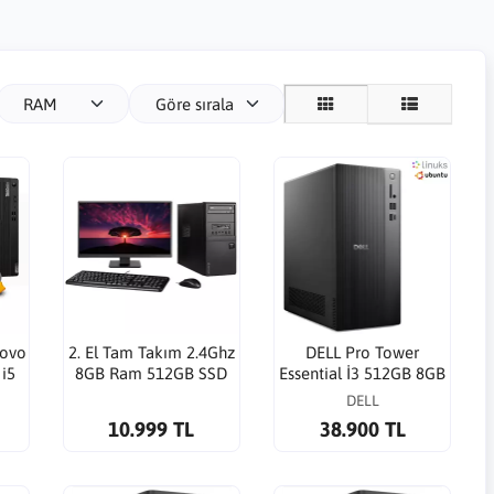
RAM
Göre sırala
novo
2. El Tam Takım 2.4Ghz
DELL Pro Tower
i5
8GB Ram 512GB SSD
Essential İ3 512GB 8GB
dr3
Linux Yüklü Masaüstü
QVT1260 Ubuntu Linux
DELL
 HDD
Bilgisayar
Ofis PC
10.999 TL
38.900 TL