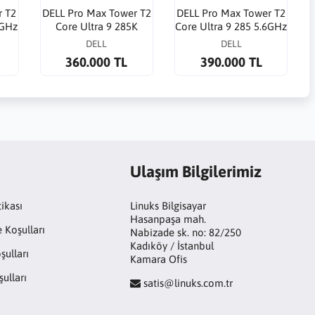
r T2
DELL Pro Max Tower T2
DELL Pro Max Tower T2
6GHz
Core Ultra 9 285K
Core Ultra 9 285 5.6GHz
000
5.7GHz 32G 1TB SSD
64G 1TB SSD RTX
DELL
DELL
RTX4000 ADA 20GB
4000ADA 20G WP
360.000 TL
390.000 TL
Ulaşım Bilgilerimiz
tikası
Linuks Bilgisayar
Hasanpaşa mah.
e Koşulları
Nabizade sk. no: 82/250
Kadıköy / İstanbul
şulları
Kamara Ofis
ulları
satis@linuks.com.tr
a