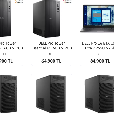
Pro Tower
DELL Pro Tower
DELL Pro 16 BTX C
 İ5 16GB 512GB
Essential i7 16GB 512GB
Ultra 7 255U 5.2G
Ubuntu Linux
QVT1260 Ubuntu Linux
16GB 512GB 16"
DELL
DELL
DELL
fis PC
Ofis PC
Ubuntu Linux Lap
900 TL
64.900 TL
84.900 TL