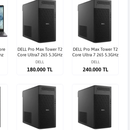
ore
DELL Pro Max Tower T2
DELL Pro Max Tower T2
hz
Core Ultra7 265 5.3GHz
Core Ultra 7 265 5.3GHz
16G 512GB SSD NVIDIA
16G 512G SSD NVIDIA
DELL
DELL
top
A400 4G WP
A1000 8G WP
180.000 TL
240.000 TL