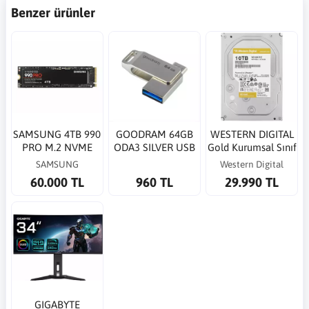
Benzer ürünler
SAMSUNG 4TB 990
GOODRAM 64GB
WESTERN DIGITAL
PRO M.2 NVME
ODA3 SILVER USB
Gold Kurumsal Sınıf
SSD 7450/6900
3.2 Gen 1 60/20
SATA HDD 10TB
SAMSUNG
Western Digital
Okuma Yazma Hızı
MB/s OTG Bellek
60.000 TL
960 TL
29.990 TL
MZ-V9P4T0BW
GIGABYTE