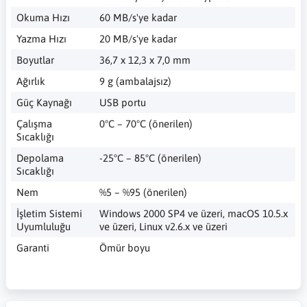
Okuma Hızı
60 MB/s'ye kadar
Yazma Hızı
20 MB/s'ye kadar
Boyutlar
36,7 x 12,3 x 7,0 mm
Ağırlık
9 g (ambalajsız)
Güç Kaynağı
USB portu
Çalışma
0°C – 70°C (önerilen)
Sıcaklığı
Depolama
-25°C – 85°C (önerilen)
Sıcaklığı
Nem
%5 – %95 (önerilen)
İşletim Sistemi
Windows 2000 SP4 ve üzeri, macOS 10.5.x
Uyumluluğu
ve üzeri, Linux v2.6.x ve üzeri
Garanti
Ömür boyu