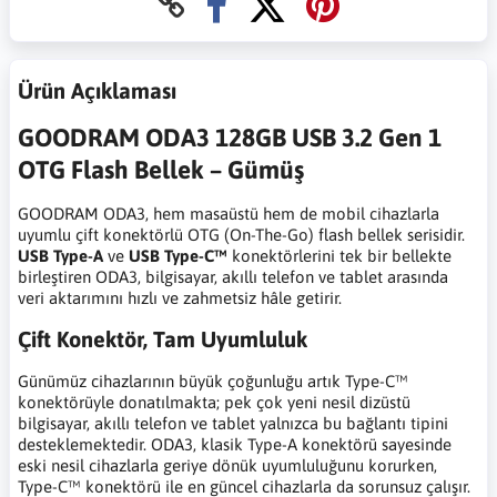
Ürün Açıklaması
GOODRAM ODA3 128GB USB 3.2 Gen 1
OTG Flash Bellek – Gümüş
GOODRAM ODA3, hem masaüstü hem de mobil cihazlarla
uyumlu çift konektörlü OTG (On-The-Go) flash bellek serisidir.
USB Type-A
ve
USB Type-C™
konektörlerini tek bir bellekte
birleştiren ODA3, bilgisayar, akıllı telefon ve tablet arasında
veri aktarımını hızlı ve zahmetsiz hâle getirir.
Çift Konektör, Tam Uyumluluk
Günümüz cihazlarının büyük çoğunluğu artık Type-C™
konektörüyle donatılmakta; pek çok yeni nesil dizüstü
bilgisayar, akıllı telefon ve tablet yalnızca bu bağlantı tipini
desteklemektedir. ODA3, klasik Type-A konektörü sayesinde
eski nesil cihazlarla geriye dönük uyumluluğunu korurken,
Type-C™ konektörü ile en güncel cihazlarla da sorunsuz çalışır.