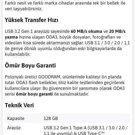
Farklı nesil ve farklı marka cihazlar arasında tek bir bellek ile
veri taşıyabilirsiniz.
Yüksek Transfer Hızı
USB 3.2 Gen 1 arayüzü sayesinde
60 MB/s okuma
ve
20 MB/s
yazma
hızına ulaşan ODA3, büyük dosyaları, fotoğrafları ve
videoları kısa sürede aktarmanızı sağlar. USB 3.1 / 3.0 / 2.0 / 1.1
ile geriye dönük uyumlu olduğundan eski bilgisayarlarda da
kullanılabilir.
Ömür Boyu Garanti
Polonyalı üretici GOODRAM, ürünlerinde kaliteyi ön planda
tutar. ODA3 flash bellekler, titiz kalite testlerinden geçirilerek
kullanıcılara ulaşır. Bu güvencenin bir yansıması olarak ODA3
serisi
ömür boyu garanti
ile sunulmaktadır.
Teknik Veri
Kapasite
128 GB
Arayüz
USB 3.2 Gen 1 Type-A (USB 3.1 / 3.0 / 2.0 /
1.1 ile uyumlu) & USB Type-C™