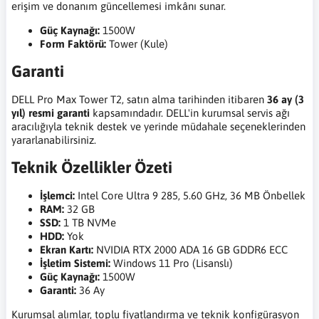
erişim ve donanım güncellemesi imkânı sunar.
Güç Kaynağı:
1500W
Form Faktörü:
Tower (Kule)
Garanti
DELL Pro Max Tower T2, satın alma tarihinden itibaren
36 ay (3
yıl) resmi garanti
kapsamındadır. DELL'in kurumsal servis ağı
aracılığıyla teknik destek ve yerinde müdahale seçeneklerinden
yararlanabilirsiniz.
Teknik Özellikler Özeti
İşlemci:
Intel Core Ultra 9 285, 5.60 GHz, 36 MB Önbellek
RAM:
32 GB
SSD:
1 TB NVMe
HDD:
Yok
Ekran Kartı:
NVIDIA RTX 2000 ADA 16 GB GDDR6 ECC
İşletim Sistemi:
Windows 11 Pro (Lisanslı)
Güç Kaynağı:
1500W
Garanti:
36 Ay
Kurumsal alımlar, toplu fiyatlandırma ve teknik konfigürasyon