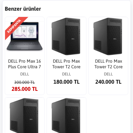
Benzer ürünler
KAMPANYA
DELL Pro Max 16
DELL Pro Max
DELL Pro Max
Plus Core Ultra 7
Tower T2 Core
Tower T2 Core
265HX 32GB 1TB
Ultra7 265 5.3GHz
Ultra 7 265 5.3GHz
DELL
DELL
DELL
SSD RTX PRO 4000-
16G 512GB SSD
16G 512G SSD
180.000 TL
240.000 TL
300.000 TL
16G 16"WP
NVIDIA A400 4G
NVIDIA A1000 8G
285.000 TL
WP
WP