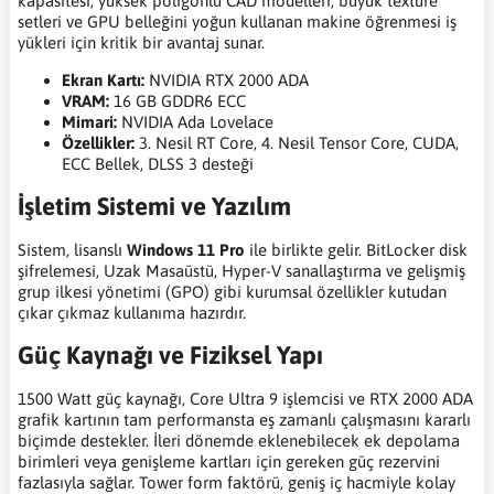
kapasitesi, yüksek poligonlu CAD modelleri, büyük texture
setleri ve GPU belleğini yoğun kullanan makine öğrenmesi iş
yükleri için kritik bir avantaj sunar.
Ekran Kartı:
NVIDIA RTX 2000 ADA
VRAM:
16 GB GDDR6 ECC
Mimari:
NVIDIA Ada Lovelace
Özellikler:
3. Nesil RT Core, 4. Nesil Tensor Core, CUDA,
ECC Bellek, DLSS 3 desteği
İşletim Sistemi ve Yazılım
Sistem, lisanslı
Windows 11 Pro
ile birlikte gelir. BitLocker disk
şifrelemesi, Uzak Masaüstü, Hyper-V sanallaştırma ve gelişmiş
grup ilkesi yönetimi (GPO) gibi kurumsal özellikler kutudan
çıkar çıkmaz kullanıma hazırdır.
Güç Kaynağı ve Fiziksel Yapı
1500 Watt güç kaynağı, Core Ultra 9 işlemcisi ve RTX 2000 ADA
grafik kartının tam performansta eş zamanlı çalışmasını kararlı
biçimde destekler. İleri dönemde eklenebilecek ek depolama
birimleri veya genişleme kartları için gereken güç rezervini
fazlasıyla sağlar. Tower form faktörü, geniş iç hacmiyle kolay