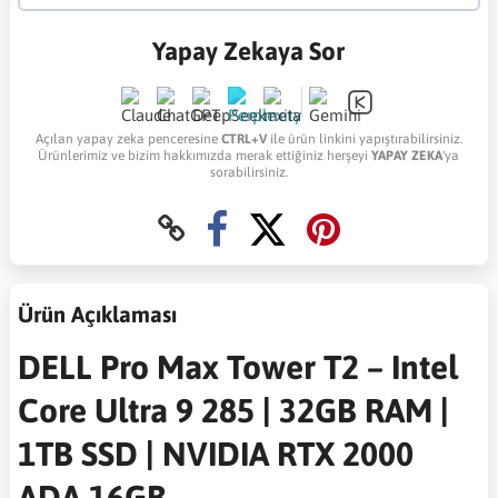
Yapay Zekaya Sor
Açılan yapay zeka penceresine
CTRL+V
ile ürün linkini yapıştırabilirsiniz.
Ürünlerimiz ve bizim hakkımızda merak ettiğiniz herşeyi
YAPAY ZEKA
'ya
sorabilirsiniz.
Ürün Açıklaması
DELL Pro Max Tower T2 – Intel
Core Ultra 9 285 | 32GB RAM |
1TB SSD | NVIDIA RTX 2000
ADA 16GB