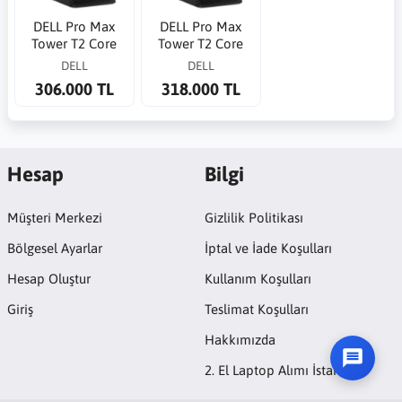
DELL Pro Max
DELL Pro Max
Tower T2 Core
Tower T2 Core
Ultra 7 265K
Ultra 9 285 5.6GHz
DELL
DELL
5.5GHz 32G 1TB
64G 1TB SSD RTX
306.000 TL
318.000 TL
SSD RTX 2000ADA
2000 ADA 16G WP
16G WP
Hesap
Bilgi
Müşteri Merkezi
Gizlilik Politikası
Bölgesel Ayarlar
İptal ve İade Koşulları
Hesap Oluştur
Kullanım Koşulları
Giriş
Teslimat Koşulları
Hakkımızda
2. El Laptop Alımı İstanbul