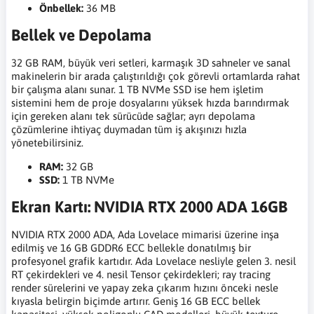
Önbellek:
36 MB
Bellek ve Depolama
32 GB RAM, büyük veri setleri, karmaşık 3D sahneler ve sanal
makinelerin bir arada çalıştırıldığı çok görevli ortamlarda rahat
bir çalışma alanı sunar. 1 TB NVMe SSD ise hem işletim
sistemini hem de proje dosyalarını yüksek hızda barındırmak
için gereken alanı tek sürücüde sağlar; ayrı depolama
çözümlerine ihtiyaç duymadan tüm iş akışınızı hızla
yönetebilirsiniz.
RAM:
32 GB
SSD:
1 TB NVMe
Ekran Kartı: NVIDIA RTX 2000 ADA 16GB
NVIDIA RTX 2000 ADA, Ada Lovelace mimarisi üzerine inşa
edilmiş ve 16 GB GDDR6 ECC bellekle donatılmış bir
profesyonel grafik kartıdır. Ada Lovelace nesliyle gelen 3. nesil
RT çekirdekleri ve 4. nesil Tensor çekirdekleri; ray tracing
render sürelerini ve yapay zeka çıkarım hızını önceki nesle
kıyasla belirgin biçimde artırır. Geniş 16 GB ECC bellek