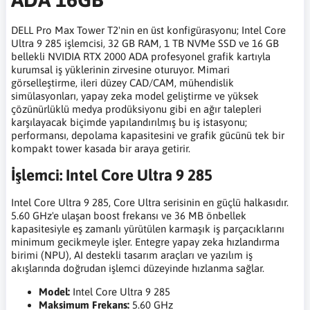
DELL Pro Max Tower T2'nin en üst konfigürasyonu; Intel Core
Ultra 9 285 işlemcisi, 32 GB RAM, 1 TB NVMe SSD ve 16 GB
bellekli NVIDIA RTX 2000 ADA profesyonel grafik kartıyla
kurumsal iş yüklerinin zirvesine oturuyor. Mimari
görselleştirme, ileri düzey CAD/CAM, mühendislik
simülasyonları, yapay zeka model geliştirme ve yüksek
çözünürlüklü medya prodüksiyonu gibi en ağır talepleri
karşılayacak biçimde yapılandırılmış bu iş istasyonu;
performansı, depolama kapasitesini ve grafik gücünü tek bir
kompakt tower kasada bir araya getirir.
İşlemci: Intel Core Ultra 9 285
Intel Core Ultra 9 285, Core Ultra serisinin en güçlü halkasıdır.
5.60 GHz'e ulaşan boost frekansı ve 36 MB önbellek
kapasitesiyle eş zamanlı yürütülen karmaşık iş parçacıklarını
minimum gecikmeyle işler. Entegre yapay zeka hızlandırma
birimi (NPU), AI destekli tasarım araçları ve yazılım iş
akışlarında doğrudan işlemci düzeyinde hızlanma sağlar.
Model:
Intel Core Ultra 9 285
Maksimum Frekans:
5.60 GHz