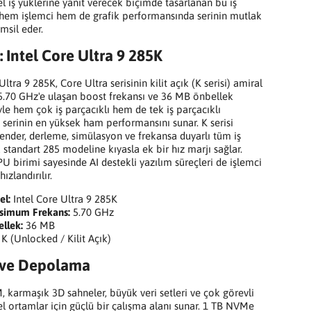
l iş yüklerine yanıt verecek biçimde tasarlanan bu iş
 hem işlemci hem de grafik performansında serinin mutlak
emsil eder.
: Intel Core Ultra 9 285K
Ultra 9 285K, Core Ultra serisinin kilit açık (K serisi) amiral
 5.70 GHz'e ulaşan boost frekansı ve 36 MB önbellek
yle hem çok iş parçacıklı hem de tek iş parçacıklı
 serinin en yüksek ham performansını sunar. K serisi
render, derleme, simülasyon ve frekansa duyarlı tüm iş
a standart 285 modeline kıyasla ek bir hız marjı sağlar.
U birimi sayesinde AI destekli yazılım süreçleri de işlemci
ızlandırılır.
el:
Intel Core Ultra 9 285K
simum Frekans:
5.70 GHz
llek:
36 MB
K (Unlocked / Kilit Açık)
 ve Depolama
 karmaşık 3D sahneler, büyük veri setleri ve çok görevli
l ortamlar için güçlü bir çalışma alanı sunar. 1 TB NVMe