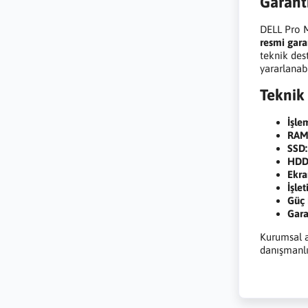
Garant
DELL Pro M
resmi gara
teknik des
yararlanabi
Teknik 
İşle
RAM
SSD:
HDD
Ekra
İşle
Güç 
Gara
Kurumsal a
danışmanlığ