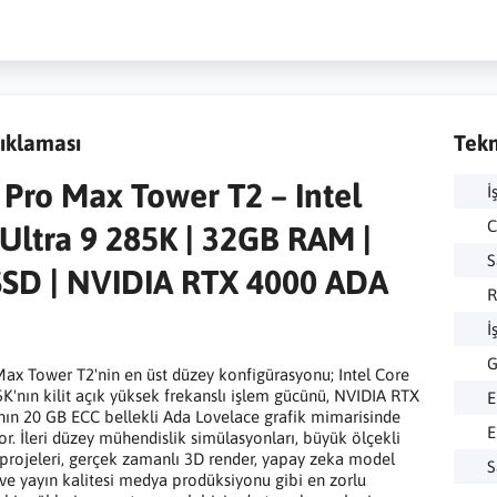
ıklaması
Tekn
Pro Max Tower T2 – Intel
İ
C
Ultra 9 285K | 32GB RAM |
S
SSD | NVIDIA RTX 4000 ADA
R
B
İ
G
ax Tower T2'nin en üst düzey konfigürasyonu; Intel Core
5K'nın kilit açık yüksek frekanslı işlem gücünü, NVIDIA RTX
E
ın 20 GB ECC bellekli Ada Lovelace grafik mimarisinde
E
or. İleri düzey mühendislik simülasyonları, büyük ölçekli
rojeleri, gerçek zamanlı 3D render, yapay zeka model
S
 ve yayın kalitesi medya prodüksiyonu gibi en zorlu