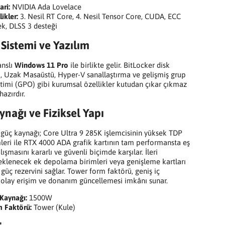
ri:
NVIDIA Ada Lovelace
likler:
3. Nesil RT Core, 4. Nesil Tensor Core, CUDA, ECC
ek, DLSS 3 desteği
 Sistemi ve Yazılım
anslı
Windows 11 Pro
ile birlikte gelir. BitLocker disk
i, Uzak Masaüstü, Hyper-V sanallaştırma ve gelişmiş grup
etimi (GPO) gibi kurumsal özellikler kutudan çıkar çıkmaz
azırdır.
nağı ve Fiziksel Yapı
güç kaynağı; Core Ultra 9 285K işlemcisinin yüksek TDP
leri ile RTX 4000 ADA grafik kartının tam performansta eş
ışmasını kararlı ve güvenli biçimde karşılar. İleri
klenecek ek depolama birimleri veya genişleme kartları
i güç rezervini sağlar. Tower form faktörü, geniş iç
olay erişim ve donanım güncellemesi imkânı sunar.
Kaynağı:
1500W
 Faktörü:
Tower (Kule)