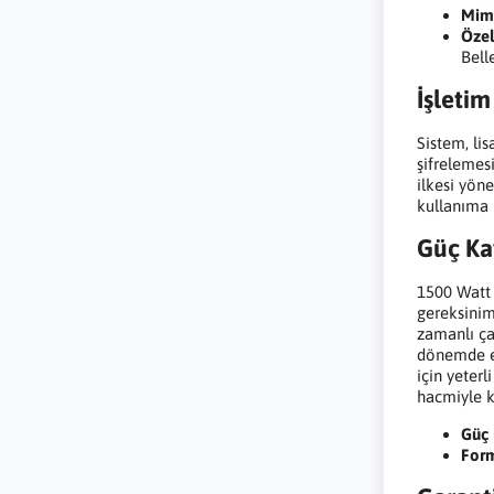
Mima
Özel
Bell
İşletim
Sistem, lis
şifrelemes
ilkesi yön
kullanıma h
Güç Kay
1500 Watt 
gereksinim
zamanlı çal
dönemde e
için yeterl
hacmiyle k
Güç 
Form