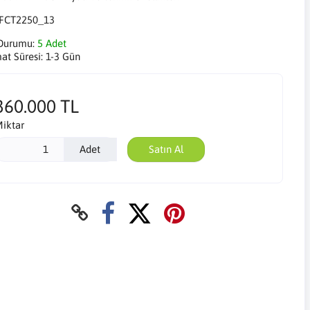
FCT2250_13
Durumu:
5 Adet
mat Süresi:
1-3 Gün
360.000 TL
iktar
Adet
Satın Al