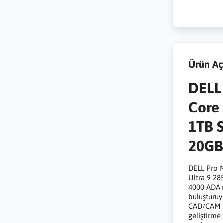
Ürün Aç
DELL 
Core 
1TB 
20G
DELL Pro M
Ultra 9 28
4000 ADA'n
buluşturuy
CAD/CAM p
geliştirme