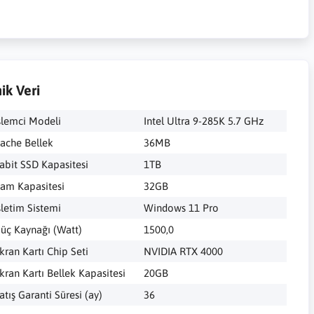
ik Veri
şlemci Modeli
Intel Ultra 9-285K 5.7 GHz
ache Bellek
36MB
abit SSD Kapasitesi
1TB
am Kapasitesi
32GB
şletim Sistemi
Windows 11 Pro
üç Kaynağı (Watt)
1500,0
kran Kartı Chip Seti
NVIDIA RTX 4000
kran Kartı Bellek Kapasitesi
20GB
atış Garanti Süresi (ay)
36