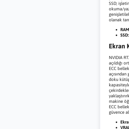
SSD; işlet
okuma/yazm
genişletil
olanak tanı
RAM
SSD:
Ekran 
NVIDIA RT
açıldığı o
ECC bellek
açısından 
doku kütü
kapasiteyl
çekirdekle
yaklaştırır
makine öğr
ECC bellek
güvence alt
Ekra
VRA