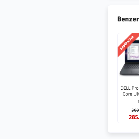
Benzer
KAMPANYA
DELL Pro
Core Ul
32GB 1TB
4000-
300
285