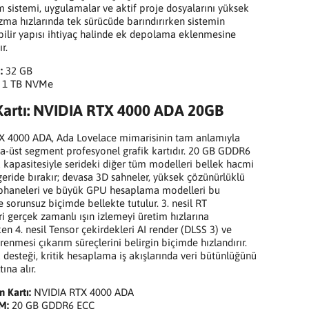
im sistemi, uygulamalar ve aktif proje dosyalarını yüksek
a hızlarında tek sürücüde barındırırken sistemin
ebilir yapısı ihtiyaç halinde ek depolama eklenmesine
r.
:
32 GB
1 TB NVMe
Kartı: NVIDIA RTX 4000 ADA 20GB
X 4000 ADA, Ada Lovelace mimarisinin tam anlamıyla
rta-üst segment profesyonel grafik kartıdır. 20 GB GDDR6
 kapasitesiyle serideki diğer tüm modelleri bellek hacmi
geride bırakır; devasa 3D sahneler, yüksek çözünürlüklü
phaneleri ve büyük GPU hesaplama modelleri bu
e sorunsuz biçimde bellekte tutulur. 3. nesil RT
ri gerçek zamanlı ışın izlemeyi üretim hızlarına
ken 4. nesil Tensor çekirdekleri AI render (DLSS 3) ve
enmesi çıkarım süreçlerini belirgin biçimde hızlandırır.
 desteği, kritik hesaplama iş akışlarında veri bütünlüğünü
ına alır.
n Kartı:
NVIDIA RTX 4000 ADA
M:
20 GB GDDR6 ECC