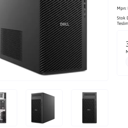
Mpn:
Stok 
Tesli
M