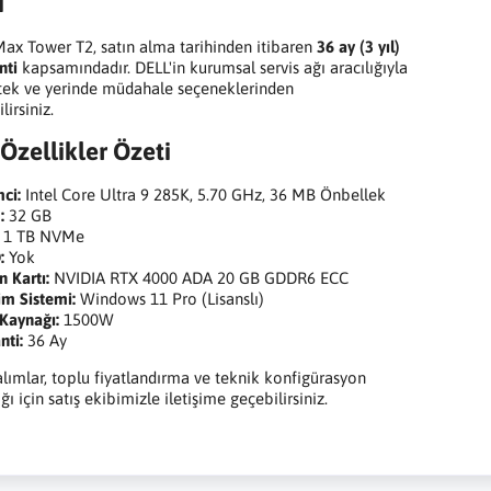
i
ax Tower T2, satın alma tarihinden itibaren
36 ay (3 yıl)
nti
kapsamındadır. DELL'in kurumsal servis ağı aracılığıyla
tek ve yerinde müdahale seçeneklerinden
lirsiniz.
Özellikler Özeti
mci:
Intel Core Ultra 9 285K, 5.70 GHz, 36 MB Önbellek
:
32 GB
1 TB NVMe
:
Yok
n Kartı:
NVIDIA RTX 4000 ADA 20 GB GDDR6 ECC
tim Sistemi:
Windows 11 Pro (Lisanslı)
Kaynağı:
1500W
nti:
36 Ay
lımlar, toplu fiyatlandırma ve teknik konfigürasyon
ı için satış ekibimizle iletişime geçebilirsiniz.