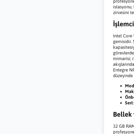
profesyone
istasyonu;
zirvesini t
İşlemci
Intel Core 
gemisidir.
kapasitesi
görevlerde
mimarisi; 
akışlarınd
Entegre NP
düzeyinde h
Mod
Mak
Önbe
Seri:
Bellek
32 GB RAM,
profesyone