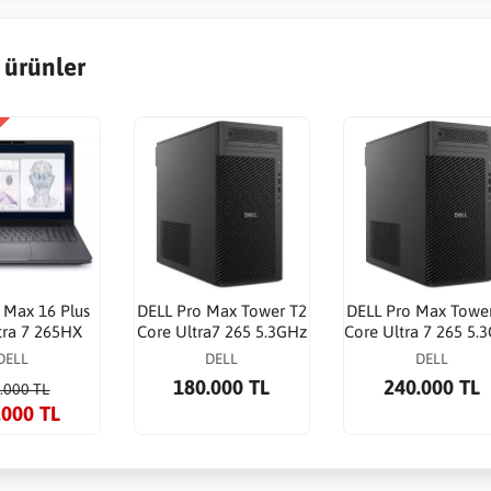
 ürünler
 Max 16 Plus
DELL Pro Max Tower T2
DELL Pro Max Towe
tra 7 265HX
Core Ultra7 265 5.3GHz
Core Ultra 7 265 5.
 SSD RTX PRO
16G 512GB SSD NVIDIA
16G 512G SSD NVI
DELL
DELL
DELL
16G 16"WP
A400 4G WP
A1000 8G WP
180.000 TL
240.000 TL
.000 TL
.000 TL