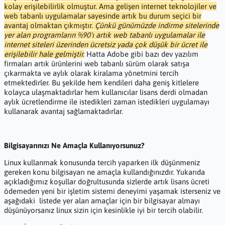
kolay erişilebilirlik olmuştur. Ama gelişen internet teknolojiler ve
web tabanlı uygulamalar sayesinde artık bu durum seçici bir
avantaj olmaktan çıkmıştır.
Çünkü günümüzde indirme sitelerinde
yer alan programların %90'ı artık web tabanlı uygulamalar ile
internet siteleri üzerinden ücretsiz yada çok düşük bir ücret ile
erişilebilir hale gelmiştir.
Hatta Adobe gibi bazı dev yazılım
firmaları artık ürünlerini web tabanlı sürüm olarak satışa
çıkarmakta ve aylık olarak kiralama yönetmini tercih
etmektedirler. Bu şekilde hem kendileri daha geniş kitlelere
kolayca ulaşmaktadırlar hem kullanıcılar lisans derdi olmadan
aylık ücretlendirme ile istedikleri zaman istedikleri uygulamayı
kullanarak avantaj sağlamaktadırlar.
Bilgisayarınızı Ne Amaçla Kullanıyorsunuz?
Linux kullanmak konusunda tercih yaparken ilk düşünmeniz
gereken konu bilgisayarı ne amaçla kullandığınızdır. Yukarıda
açıkladığımız koşullar doğrultusunda sizlerde artık lisans ücreti
ödemeden yeni bir işletim sistemi deneyimi yaşamak isterseniz ve
aşağıdaki listede yer alan amaçlar için bir bilgisayar almayı
düşünüyorsanız linux sizin için kesinlikle iyi bir tercih olabilir.