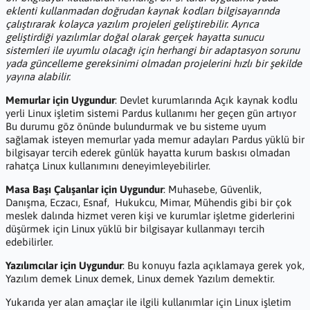
eklenti kullanmadan doğrudan kaynak kodları bilgisayarında
çalıştırarak kolayca yazılım projeleri geliştirebilir. Ayrıca
geliştirdiği yazılımlar doğal olarak gerçek hayatta sunucu
sistemleri ile uyumlu olacağı için herhangi bir adaptasyon sorunu
yada güncelleme gereksinimi olmadan projelerini hızlı bir şekilde
yayına alabilir.
Memurlar için Uygundur
: Devlet kurumlarında Açık kaynak kodlu
yerli Linux işletim sistemi Pardus kullanımı her geçen gün artıyor
Bu durumu göz önünde bulundurmak ve bu sisteme uyum
sağlamak isteyen memurlar yada memur adayları Pardus yüklü bir
bilgisayar tercih ederek günlük hayatta kurum baskısı olmadan
rahatça Linux kullanımını deneyimleyebilirler.
Masa Başı Çalışanlar için Uygundur
: Muhasebe, Güvenlik,
Danışma, Eczacı, Esnaf, Hukukcu, Mimar, Mühendis gibi bir çok
meslek dalında hizmet veren kişi ve kurumlar işletme giderlerini
düşürmek için Linux yüklü bir bilgisayar kullanmayı tercih
edebilirler.
Yazılımcılar için Uygundur
: Bu konuyu fazla açıklamaya gerek yok,
Yazılım demek Linux demek, Linux demek Yazılım demektir.
Yukarıda yer alan amaçlar ile ilgili kullanımlar için Linux işletim