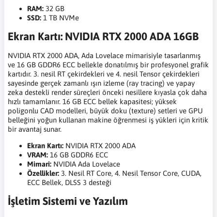
RAM:
32 GB
SSD:
1 TB NVMe
Ekran Kartı: NVIDIA RTX 2000 ADA 16GB
NVIDIA RTX 2000 ADA, Ada Lovelace mimarisiyle tasarlanmış
ve 16 GB GDDR6 ECC bellekle donatılmış bir profesyonel grafik
kartıdır. 3. nesil RT çekirdekleri ve 4. nesil Tensor çekirdekleri
sayesinde gerçek zamanlı ışın izleme (ray tracing) ve yapay
zeka destekli render süreçleri önceki nesillere kıyasla çok daha
hızlı tamamlanır. 16 GB ECC bellek kapasitesi; yüksek
poligonlu CAD modelleri, büyük doku (texture) setleri ve GPU
belleğini yoğun kullanan makine öğrenmesi iş yükleri için kritik
bir avantaj sunar.
Ekran Kartı:
NVIDIA RTX 2000 ADA
VRAM:
16 GB GDDR6 ECC
Mimari:
NVIDIA Ada Lovelace
Özellikler:
3. Nesil RT Core, 4. Nesil Tensor Core, CUDA,
ECC Bellek, DLSS 3 desteği
İşletim Sistemi ve Yazılım