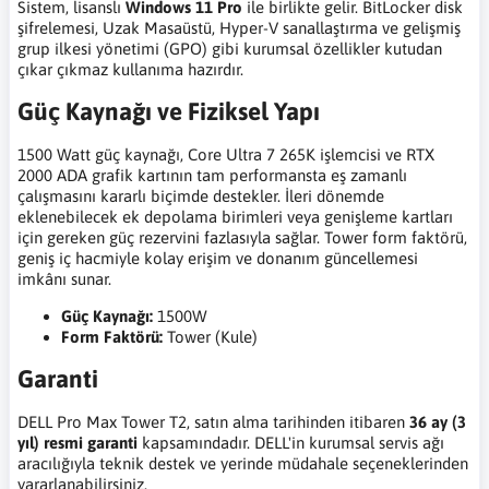
Sistem, lisanslı
Windows 11 Pro
ile birlikte gelir. BitLocker disk
şifrelemesi, Uzak Masaüstü, Hyper-V sanallaştırma ve gelişmiş
grup ilkesi yönetimi (GPO) gibi kurumsal özellikler kutudan
çıkar çıkmaz kullanıma hazırdır.
Güç Kaynağı ve Fiziksel Yapı
1500 Watt güç kaynağı, Core Ultra 7 265K işlemcisi ve RTX
2000 ADA grafik kartının tam performansta eş zamanlı
çalışmasını kararlı biçimde destekler. İleri dönemde
eklenebilecek ek depolama birimleri veya genişleme kartları
için gereken güç rezervini fazlasıyla sağlar. Tower form faktörü,
geniş iç hacmiyle kolay erişim ve donanım güncellemesi
imkânı sunar.
Güç Kaynağı:
1500W
Form Faktörü:
Tower (Kule)
Garanti
DELL Pro Max Tower T2, satın alma tarihinden itibaren
36 ay (3
yıl) resmi garanti
kapsamındadır. DELL'in kurumsal servis ağı
aracılığıyla teknik destek ve yerinde müdahale seçeneklerinden
yararlanabilirsiniz.