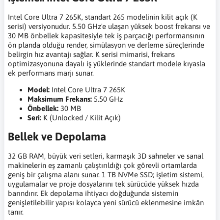
Intel Core Ultra 7 265K, standart 265 modelinin kilit açık (K
serisi) versiyonudur. 5.50 GHz'e ulaşan yüksek boost frekansı ve
30 MB önbellek kapasitesiyle tek iş parçacığı performansının
ön planda olduğu render, simülasyon ve derleme süreçlerinde
belirgin hız avantajı sağlar. K serisi mimarisi, frekans
optimizasyonuna dayalı iş yüklerinde standart modele kıyasla
ek performans marjı sunar.
Model:
Intel Core Ultra 7 265K
Maksimum Frekans:
5.50 GHz
Önbellek:
30 MB
Seri:
K (Unlocked / Kilit Açık)
Bellek ve Depolama
32 GB RAM, büyük veri setleri, karmaşık 3D sahneler ve sanal
makinelerin eş zamanlı çalıştırıldığı çok görevli ortamlarda
geniş bir çalışma alanı sunar. 1 TB NVMe SSD; işletim sistemi,
uygulamalar ve proje dosyalarını tek sürücüde yüksek hızda
barındırır. Ek depolama ihtiyacı doğduğunda sistemin
genişletilebilir yapısı kolayca yeni sürücü eklenmesine imkân
tanır.