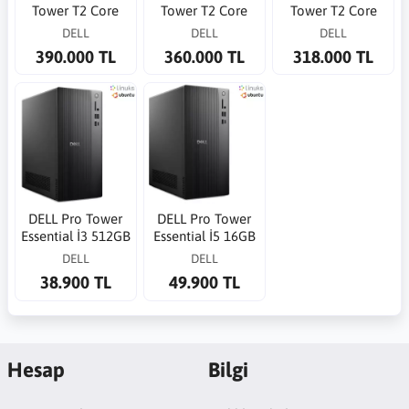
Tower T2 Core
Tower T2 Core
Tower T2 Core
Ultra 9 285 5.6GHz
Ultra 9 285K
Ultra 9 285 5.6GHz
DELL
DELL
DELL
64G 1TB SSD RTX
5.7GHz 32G 1TB
64G 1TB SSD RTX
390.000 TL
360.000 TL
318.000 TL
4000ADA 20G WP
SSD RTX4000 ADA
2000 ADA 16G WP
20GB
DELL Pro Tower
DELL Pro Tower
Essential İ3 512GB
Essential İ5 16GB
8GB QVT1260
512GB QVT1260
DELL
DELL
Ubuntu Linux Ofis
Ubuntu Linux Ofis
38.900 TL
49.900 TL
PC
PC
Hesap
Bilgi