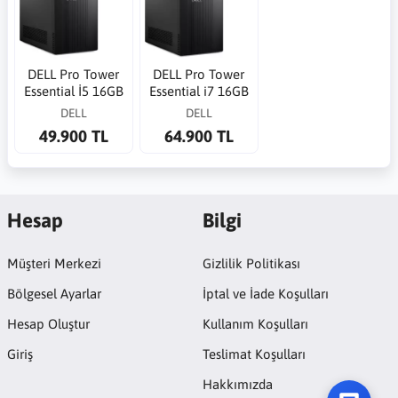
DELL Pro Tower
DELL Pro Tower
Essential İ5 16GB
Essential i7 16GB
512GB QVT1260
512GB QVT1260
DELL
DELL
Ubuntu Linux Ofis
Ubuntu Linux Ofis
49.900 TL
64.900 TL
PC
PC
Hesap
Bilgi
Müşteri Merkezi
Gizlilik Politikası
Bölgesel Ayarlar
İptal ve İade Koşulları
Hesap Oluştur
Kullanım Koşulları
Giriş
Teslimat Koşulları
Hakkımızda