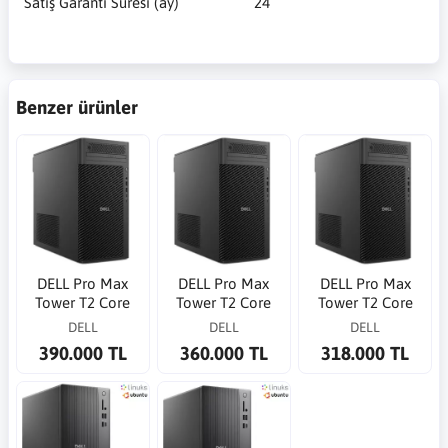
Satış Garanti Süresi (ay)
24
Benzer ürünler
DELL Pro Max
DELL Pro Max
DELL Pro Max
Tower T2 Core
Tower T2 Core
Tower T2 Core
Ultra 9 285 5.6GHz
Ultra 9 285K
Ultra 9 285 5.6GHz
DELL
DELL
DELL
64G 1TB SSD RTX
5.7GHz 32G 1TB
64G 1TB SSD RTX
390.000 TL
360.000 TL
318.000 TL
4000ADA 20G WP
SSD RTX4000 ADA
2000 ADA 16G WP
20GB