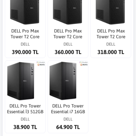
DELL Pro Max
DELL Pro Max
DELL Pro Max
Tower T2 Core
Tower T2 Core
Tower T2 Core
Ultra 9 285 5.6GHz
Ultra 9 285K
Ultra 9 285 5.6GHz
DELL
DELL
DELL
64G 1TB SSD RTX
5.7GHz 32G 1TB
64G 1TB SSD RTX
390.000 TL
360.000 TL
318.000 TL
4000ADA 20G WP
SSD RTX4000 ADA
2000 ADA 16G WP
20GB
DELL Pro Tower
DELL Pro Tower
Essential İ3 512GB
Essential i7 16GB
8GB QVT1260
512GB QVT1260
DELL
DELL
Ubuntu Linux Ofis
Ubuntu Linux Ofis
38.900 TL
64.900 TL
PC
PC