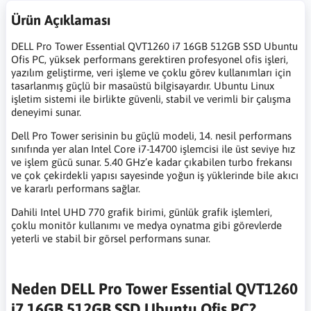
Ürün Açıklaması
DELL Pro Tower Essential QVT1260 i7 16GB 512GB SSD Ubuntu
Ofis PC, yüksek performans gerektiren profesyonel ofis işleri,
yazılım geliştirme, veri işleme ve çoklu görev kullanımları için
tasarlanmış güçlü bir masaüstü bilgisayardır. Ubuntu Linux
işletim sistemi ile birlikte güvenli, stabil ve verimli bir çalışma
deneyimi sunar.
Dell Pro Tower serisinin bu güçlü modeli, 14. nesil performans
sınıfında yer alan Intel Core i7-14700 işlemcisi ile üst seviye hız
ve işlem gücü sunar. 5.40 GHz’e kadar çıkabilen turbo frekansı
ve çok çekirdekli yapısı sayesinde yoğun iş yüklerinde bile akıcı
ve kararlı performans sağlar.
Dahili Intel UHD 770 grafik birimi, günlük grafik işlemleri,
çoklu monitör kullanımı ve medya oynatma gibi görevlerde
yeterli ve stabil bir görsel performans sunar.
Neden DELL Pro Tower Essential QVT1260
i7 16GB 512GB SSD Ubuntu Ofis PC?