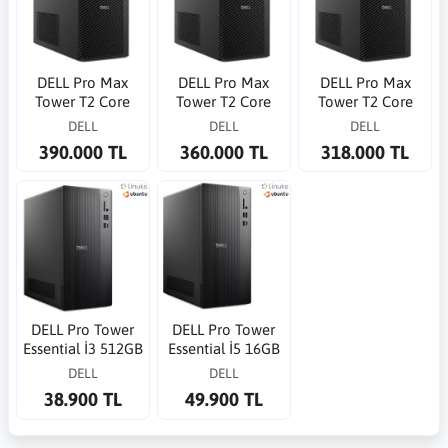
DELL Pro Max
DELL Pro Max
DELL Pro Max
Tower T2 Core
Tower T2 Core
Tower T2 Core
Ultra 9 285 5.6GHz
Ultra 9 285K
Ultra 9 285 5.6GHz
DELL
DELL
DELL
64G 1TB SSD RTX
5.7GHz 32G 1TB
64G 1TB SSD RTX
390.000 TL
360.000 TL
318.000 TL
4000ADA 20G WP
SSD RTX4000 ADA
2000 ADA 16G WP
20GB
DELL Pro Tower
DELL Pro Tower
Essential İ3 512GB
Essential İ5 16GB
8GB QVT1260
512GB QVT1260
DELL
DELL
Ubuntu Linux Ofis
Ubuntu Linux Ofis
38.900 TL
49.900 TL
PC
PC