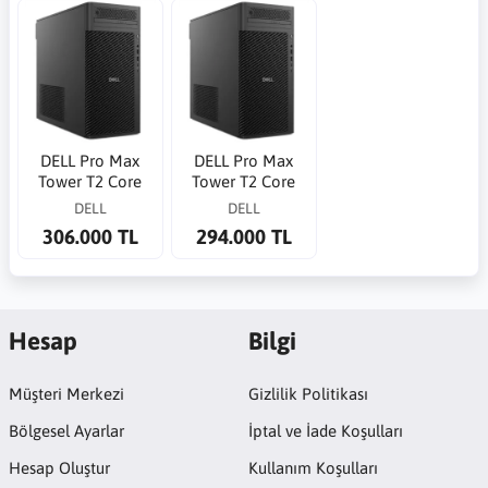
DELL Pro Max
DELL Pro Max
Tower T2 Core
Tower T2 Core
Ultra 7 265K
Ultra 9 285 5.6GHz
DELL
DELL
5.5GHz 32G 1TB
32G 1TB SSD RTX
306.000 TL
294.000 TL
SSD RTX 2000ADA
2000ADA 16G WP
16G WP
Hesap
Bilgi
Müşteri Merkezi
Gizlilik Politikası
Bölgesel Ayarlar
İptal ve İade Koşulları
Hesap Oluştur
Kullanım Koşulları