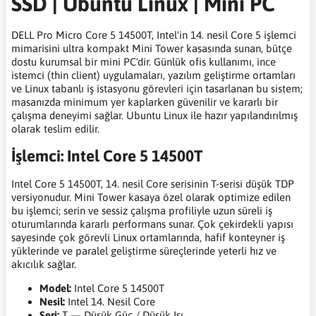
SSD | Ubuntu Linux | Mini PC
DELL Pro Micro Core 5 14500T, Intel'in 14. nesil Core 5 işlemci
mimarisini ultra kompakt Mini Tower kasasında sunan, bütçe
dostu kurumsal bir mini PC'dir. Günlük ofis kullanımı, ince
istemci (thin client) uygulamaları, yazılım geliştirme ortamları
ve Linux tabanlı iş istasyonu görevleri için tasarlanan bu sistem;
masanızda minimum yer kaplarken güvenilir ve kararlı bir
çalışma deneyimi sağlar. Ubuntu Linux ile hazır yapılandırılmış
olarak teslim edilir.
İşlemci: Intel Core 5 14500T
Intel Core 5 14500T, 14. nesil Core serisinin T-serisi düşük TDP
versiyonudur. Mini Tower kasaya özel olarak optimize edilen
bu işlemci; serin ve sessiz çalışma profiliyle uzun süreli iş
oturumlarında kararlı performans sunar. Çok çekirdekli yapısı
sayesinde çok görevli Linux ortamlarında, hafif konteyner iş
yüklerinde ve paralel geliştirme süreçlerinde yeterli hız ve
akıcılık sağlar.
Model:
Intel Core 5 14500T
Nesil:
Intel 14. Nesil Core
Seri:
T — Düşük Güç / Düşük Isı