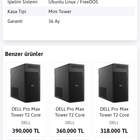
İşletim Sistemi
Ubuntu Linux / FreeDOS
Kasa Tipi
Mini Tower
Garanti
36 Ay
Benzer ürünler
DELL Pro Max
DELL Pro Max
DELL Pro Max
Tower T2 Core
Tower T2 Core
Tower T2 Core
Ultra 9 285 5.6GHz
Ultra 9 285K
Ultra 9 285 5.6GHz
DELL
DELL
DELL
64G 1TB SSD RTX
5.7GHz 32G 1TB
64G 1TB SSD RTX
390.000 TL
360.000 TL
318.000 TL
4000ADA 20G WP
SSD RTX4000 ADA
2000 ADA 16G WP
20GB