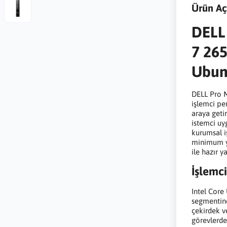
Ürün Aç
DELL 
7 265
Ubunt
DELL Pro M
işlemci pe
araya getir
istemci uy
kurumsal i
minimum y
ile hazır y
İşlemci
Intel Core
segmentind
çekirdek v
görevlerde