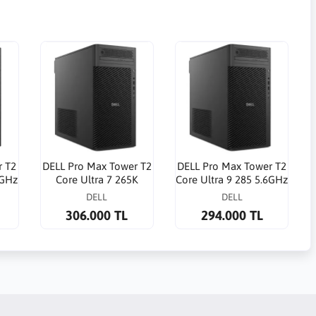
r T2
DELL Pro Max Tower T2
DELL Pro Max Tower T2
6GHz
Core Ultra 7 265K
Core Ultra 9 285 5.6GHz
000
5.5GHz 32G 1TB SSD
32G 1TB SSD RTX
DELL
DELL
RTX 2000ADA 16G WP
2000ADA 16G WP
306.000 TL
294.000 TL