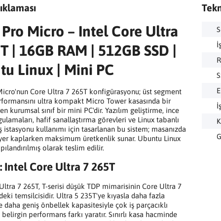
ıklaması
Tekn
Pro Micro – Intel Core Ultra
S
İ
T | 16GB RAM | 512GB SSD |
u Linux | Mini PC
S
E
icro'nun Core Ultra 7 265T konfigürasyonu; üst segment
rformansını ultra kompakt Micro Tower kasasında bir
İ
en kurumsal sınıf bir mini PC'dir. Yazılım geliştirme, ince
gulamaları, hafif sanallaştırma görevleri ve Linux tabanlı
K
ş istasyonu kullanımı için tasarlanan bu sistem; masanızda
G
er kaplarken maksimum üretkenlik sunar. Ubuntu Linux
apılandırılmış olarak teslim edilir.
: Intel Core Ultra 7 265T
 Ultra 7 265T, T-serisi düşük TDP mimarisinin Core Ultra 7
eki temsilcisidir. Ultra 5 235T'ye kıyasla daha fazla
e daha geniş önbellek kapasitesiyle çok iş parçacıklı
 belirgin performans farkı yaratır. Sınırlı kasa hacminde