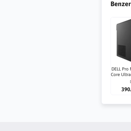
Benzer
DELL Pro 
Core Ultr
64G 1T
4000A
390