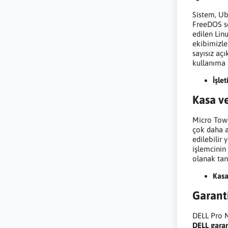
Sistem, Ubu
FreeDOS se
edilen Linu
ekibimizle 
sayısız aç
kullanıma a
İşle
Kasa ve
Micro Towe
çok daha a
edilebilir 
işlemcinin
olanak tanı
Kasa
Garant
DELL Pro M
DELL garan