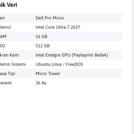
ik Veri
eri
Dell Pro Micro
şlemci
Intel Core Ultra 7 265T
RAM
16 GB
SD
512 GB
kran Kartı
Intel Entegre GPU (Paylaşımlı Bellek)
şletim Sistemi
Ubuntu Linux / FreeDOS
asa Tipi
Micro Tower
aranti
36 Ay