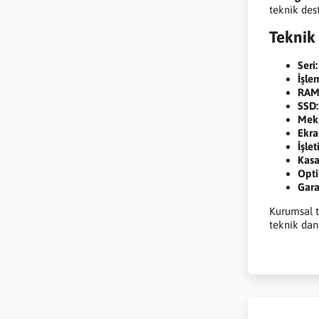
teknik des
Teknik 
Seri:
İşle
RAM
SSD:
Meka
Ekra
İşle
Kasa
Opti
Gara
Kurumsal t
teknik danı