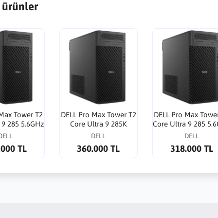
 ürünler
Max Tower T2
DELL Pro Max Tower T2
DELL Pro Max Towe
a 9 285 5.6GHz
Core Ultra 9 285K
Core Ultra 9 285 5.
B SSD RTX
5.7GHz 32G 1TB SSD
64G 1TB SSD RTX 2
DELL
DELL
DELL
DA 20G WP
RTX4000 ADA 20GB
ADA 16G WP
.000 TL
360.000 TL
318.000 TL