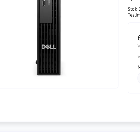
Stok 
Tesli
V
V
M