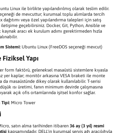
ntu Linux ile birlikte yapılandırılmış olarak teslim edilir.
çeneği de mevcuttur; kurumsal toplu alımlarda tercih
x dağıtımı veya özel yapılandırma talepleri için satış
iletişime geçebilirsiniz. Docker, Git, Python, Ansible ve
ık kaynak aracı ek kurulum adımı gerektirmeden hızla
lınabilir.
tim Sistemi:
Ubuntu Linux (FreeDOS seçeneği mevcut)
 Fiziksel Yapı
r form faktörü, geleneksel masaüstü sistemlere kıyasla
z yer kaplar; monitör arkasına VESA braketi ile monte
ya da masaüstünde dikey olarak kullanılabilir. T-serisi
 düşük ısı üretimi, fanın minimum devirde çalışmasına
yarak açık ofis ortamlarında işitsel konfor sağlar.
 Tipi:
Micro Tower
i
icro, satın alma tarihinden itibaren
36 ay (3 yıl) resmi
tisi
kapsamındadır. DELL'in kurumsal servis ağı aracılığıyla