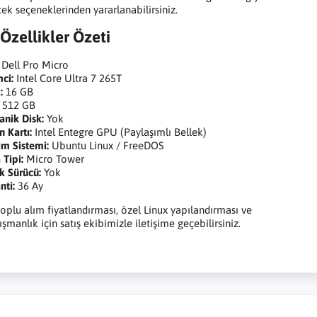
tek seçeneklerinden yararlanabilirsiniz.
Özellikler Özeti
Dell Pro Micro
mci:
Intel Core Ultra 7 265T
:
16 GB
512 GB
nik Disk:
Yok
n Kartı:
Intel Entegre GPU (Paylaşımlı Bellek)
tim Sistemi:
Ubuntu Linux / FreeDOS
 Tipi:
Micro Tower
k Sürücü:
Yok
nti:
36 Ay
oplu alım fiyatlandırması, özel Linux yapılandırması ve
şmanlık için satış ekibimizle iletişime geçebilirsiniz.