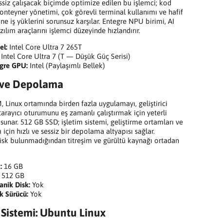
essiz çalışacak biçimde optimize edilen bu işlemci; kod
onteyner yönetimi, çok görevli terminal kullanımı ve hafif
ne iş yüklerini sorunsuz karşılar. Entegre NPU birimi, AI
zılım araçlarını işlemci düzeyinde hızlandırır.
el:
Intel Core Ultra 7 265T
Intel Core Ultra 7 (T — Düşük Güç Serisi)
gre GPU:
Intel (Paylaşımlı Bellek)
 ve Depolama
 Linux ortamında birden fazla uygulamayı, geliştirici
 tarayıcı oturumunu eş zamanlı çalıştırmak için yeterli
 sunar. 512 GB SSD; işletim sistemi, geliştirme ortamları ve
ı için hızlı ve sessiz bir depolama altyapısı sağlar.
sk bulunmadığından titreşim ve gürültü kaynağı ortadan
:
16 GB
512 GB
nik Disk:
Yok
k Sürücü:
Yok
 Sistemi: Ubuntu Linux